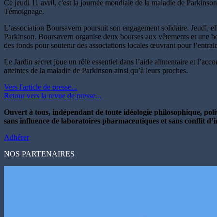
Ce jeudi 11 avril, c'est la journée mondiale de la maladie de Parkins
Témoignage.
L’association Boursavern poursuit son engagement solidaire. Jeudi, ell
Parkinson. Boursavern organise deux bourses aux vêtements et une bou
des fonds pour soutenir des associations locales œuvrant pour l’entra
Le Jardin secret joue un rôle essentiel dans l’aide alimentaire et l’
atteintes de la maladie de Parkinson ainsi qu’à leurs proches.
Vers l'article de presse...
Retour vers la revue de presse...
Ouvert à tous, indépendant de toute idéologie philosophique, polit
sans influence de laboratoires pharmaceutiques et sans conflit d’i
Adhérer
NOS PARTENAIRES