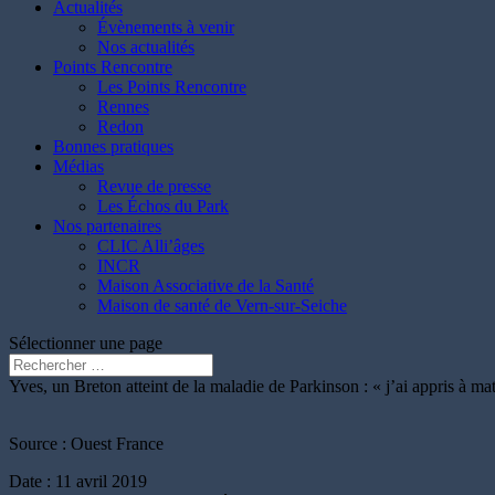
Actualités
Évènements à venir
Nos actualités
Points Rencontre
Les Points Rencontre
Rennes
Redon
Bonnes pratiques
Médias
Revue de presse
Les Échos du Park
Nos partenaires
CLIC Alli’âges
INCR
Maison Associative de la Santé
Maison de santé de Vern-sur-Seiche
Sélectionner une page
Yves, un Breton atteint de la maladie de Parkinson : « j’ai appris à m
Source : Ouest France
Date : 11 avril 2019