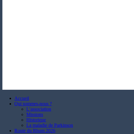
Accueil
Qui sommes-nous ?
L’association
Missions
Historique
La maladie de Parkinson
Route du Rhum 2026