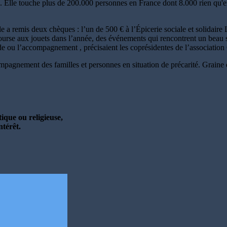
on. Elle touche plus de 200.000 personnes en France dont 8.000 rien qu'
e a remis deux chèques : l’un de 500 € à l’Épicerie sociale et solidaire
rse aux jouets dans l’année, des événements qui rencontrent un beau su
ide ou l’accompagnement , précisaient les coprésidentes de l’association
accompagnement des familles et personnes en situation de précarité. Grai
ique ou religieuse,
ntérêt.