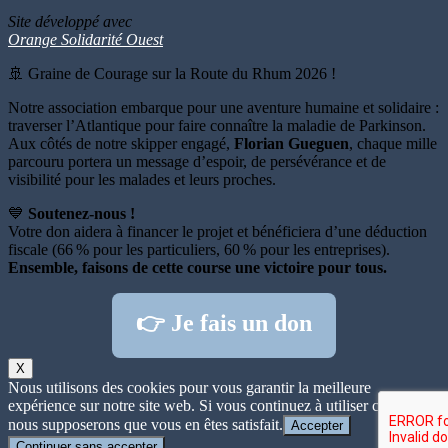
Site développé avec
Orange Solidarité Ouest
🚢 Graine de Courage sur la Route du Rhum 2026 !
Notre association embarque pour une aventure humaine et solidaire :
traverser l’Atlantique pour faire connaître la maladie de Parkinson.
Aux côtés de notre skipper engagé,
Florian Gueguen
, chaque mille
parcouru portera un message d’espoir, de persévérance et de
visibilité pour les malades et leurs proches.
💙
Soutenez-nous !
Votre don aidera à financer le projet et bénéficiera d’une déduction
fiscale (66 % pour les particuliers, 60 % pour les entreprises).
Ensemble, faisons de cette course une victoire pour tous.
👉 Je fais un don
X
Nous utilisons des cookies pour vous garantir la meilleure
expérience sur notre site web. Si vous continuez à utiliser ce site,
nous supposerons que vous en êtes satisfait.
Accepter
Continuer sans accepter