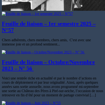
Feuille de liaison – 1er semestre 2025 –
N°57
Chers adhérents, chers membres, chers amis, C'est avec une
immense joie et un profond sentiment...
Feuille de liaison – Octobre/Novembre
2023 – N° 56
Voici une rentrée riche en actualité et par le nombre d’actions en
cours de déploiement et par leur originalité. Ainsi, après quelques
années sans sortie annuelle, nous avons programmé mi-septembre
une sortie au Château des Pères à Piré-sur-seiche, l’occasion de nous
retrouver en fin d’été pour un moment de partage convivial […]