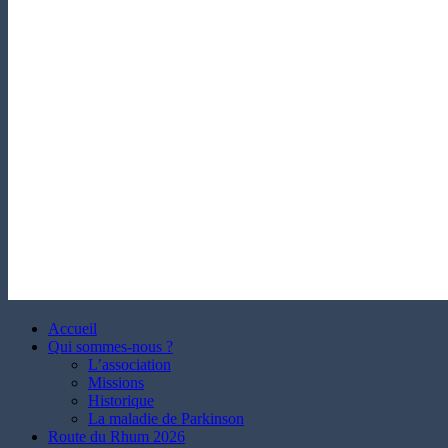
Accueil
Qui sommes-nous ?
L’association
Missions
Historique
La maladie de Parkinson
Route du Rhum 2026