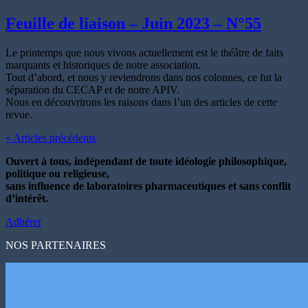
Feuille de liaison – Juin 2023 – N°55
Le printemps que nous vivons actuellement est le théâtre de faits
marquants et historiques de notre association.
Tout d’abord, et nous y reviendrons dans nos colonnes, ce fut la
séparation du CECAP et de notre APIV.
Nous en découvrirons les raisons dans l’un des articles de cette
revue.
« Articles précédents
Ouvert à tous, indépendant de toute idéologie philosophique,
politique ou religieuse,
sans influence de laboratoires pharmaceutiques et sans conflit
d’intérêt.
Adhérer
NOS PARTENAIRES