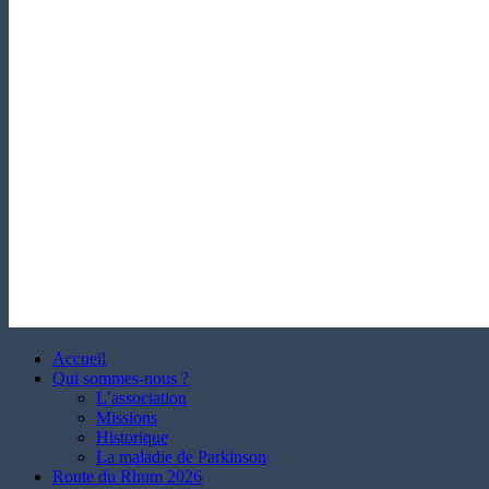
Accueil
Qui sommes-nous ?
L’association
Missions
Historique
La maladie de Parkinson
Route du Rhum 2026